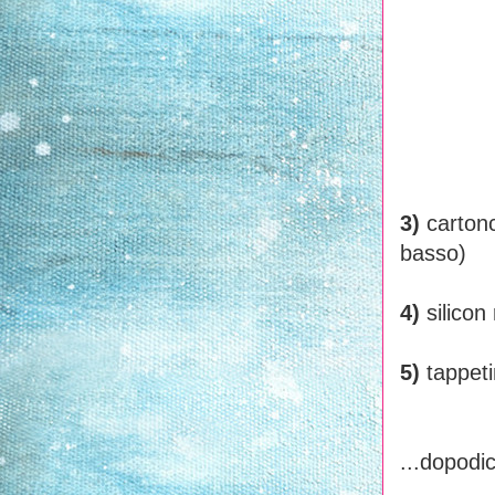
3)
cartonc
basso)
4)
silicon
5)
tappet
...dopodi