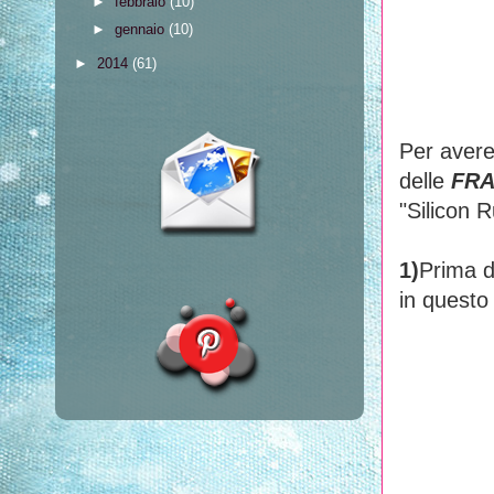
►
febbraio
(10)
►
gennaio
(10)
►
2014
(61)
Per avere
delle
FRA
"Silicon 
1)
Prima d
in questo