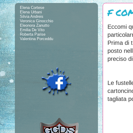
Elena Cortese
F CO
Elena Urbani
Silvia Andreis
Veronica Ginocchio
Eleonora Zanutto
Eccomi qu
Emilia De Vito
particolar
Roberta Parise
Valentina Porceddu
Prima di t
posto nel
preciso di
Le fustell
cartoncin
tagliata 