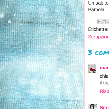
Un saluto 
Pamela.
Etichette
Scrapzion
3 com
mar
chia
il t
Risp
Scr