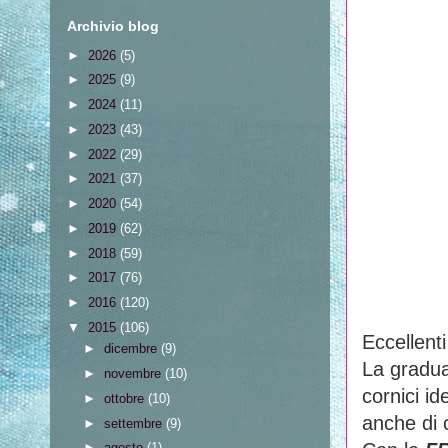
Archivio blog
►
2026
(5)
►
2025
(9)
►
2024
(11)
►
2023
(43)
►
2022
(29)
►
2021
(37)
►
2020
(54)
►
2019
(62)
►
2018
(59)
►
2017
(76)
►
2016
(120)
▼
2015
(106)
Eccellenti
►
dicembre
(9)
La gradua
►
novembre
(10)
cornici id
►
ottobre
(10)
anche di 
►
settembre
(9)
►
agosto
(1)