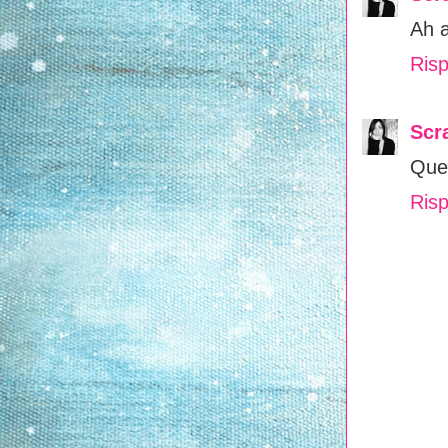
Ah a
Risp
Scr
Ques
Risp