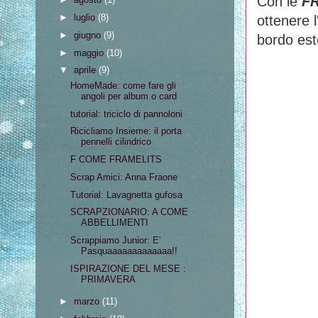
Con le
F
►
luglio
(8)
ottenere 
►
giugno
(9)
bordo est
►
maggio
(10)
▼
aprile
(9)
HomeMade: come fare gli
angoli per album o card
tutorial: triciclo di pannoloni
Ricicliamo Insieme: il porta
pennelli cilindrico
F COME FRAMELITS
Scrap Amici: Anna Fraone
Tutorial: Lavagnetta gufosa
SCRAPZIONARIO: A COME
ABBELLIMENTI
Scrappiamo Junior: E'
Pasquaaaaaaaaaaaaa!!
ISPIRAZIONE DEL MESE :
PRIMAVERA
►
marzo
(11)